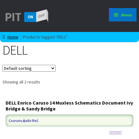
Перейти
Перейти
PIT
Меню
OFF
ON
к
к
навигации
содержимому
Мой аккаунт
Home
Products tagged “DELL”
DELL
Каталог схем
SQL
Программирование
Showing all 2 results
Настройка сервера
DELL Enrico Caruso 14 Muxless Schematics Document Ivy
Bridge & Sandy Bridge
Скачать файл file1