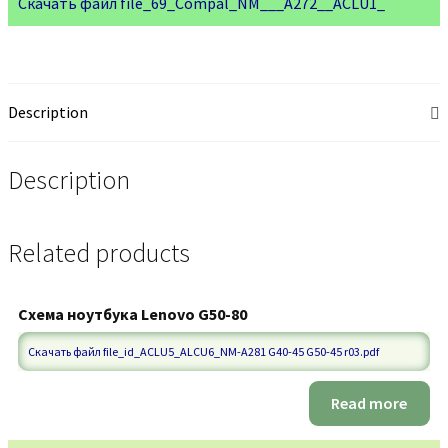
Скачать файл file_69_Compal_NM___A272__ACLU1_
Description
Description
Related products
Схема ноутбука Lenovo G50-80
Скачать файл file_id_ACLU5_ALCU6_NM-A281 G40-45 G50-45 r03.pdf
Read more