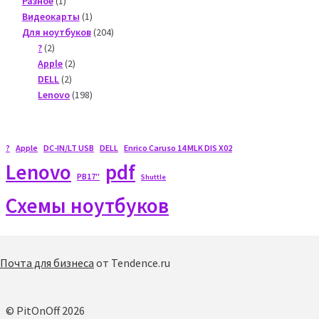
Разное
1
product
1
Видеокарты
1
product
204
Для ноутбуков
204
2
products
?
2
products
2
Apple
2
2
products
DELL
2
products
198
Lenovo
198
products
?
Apple
DC-IN/LT USB
DELL
Enrico Caruso 14 MLK DIS X02
Lenovo
pdf
PB17"
Shuttle
Схемы ноутбуков
Почта для бизнеса
от Tendence.ru
© PitOnOff 2026