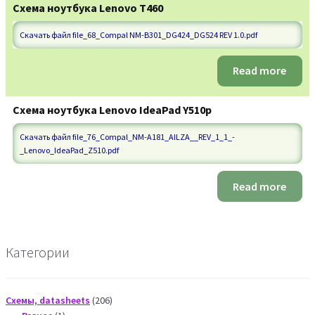
Схема ноутбука Lenovo T460
Скачать файл file_68_Compal NM-B301_DG424_DG524 REV 1.0.pdf
Read more
Схема ноутбука Lenovo IdeaPad Y510p
Скачать файл file_76_Compal_NM-A181_AILZA__REV_1_1_-
_Lenovo_IdeaPad_Z510.pdf
Read more
Категории
206
Схемы, datasheets
206
1
products