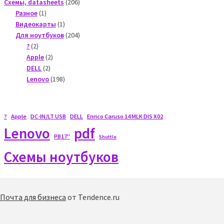
206
Схемы, datasheets
206
1
products
Разное
1
product
1
Видеокарты
1
product
204
Для ноутбуков
204
2
products
?
2
products
2
Apple
2
2
products
DELL
2
products
198
Lenovo
198
products
?
Apple
DC-IN/LT USB
DELL
Enrico Caruso 14 MLK DIS X02
Lenovo
pdf
PB17"
Shuttle
Схемы ноутбуков
Почта для бизнеса
от Tendence.ru