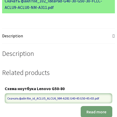
Скачать файл file_102_IdeaPad-G40-30-G50-30-FCLC-
ACLU9-ACLU0-NM-A311.pdf
Description
Description
Related products
Схема ноутбука Lenovo G50-80
Скачать файл file_id_ACLU5_ALCU6_NM-A281 G40-45 G50-45 r03.pdf
Read more