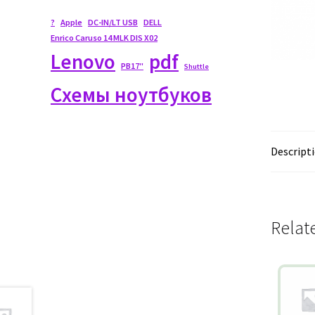
?
Apple
DC-IN/LT USB
DELL
Enrico Caruso 14 MLK DIS X02
Lenovo
pdf
PB17"
Shuttle
Схемы ноутбуков
Descript
Relat