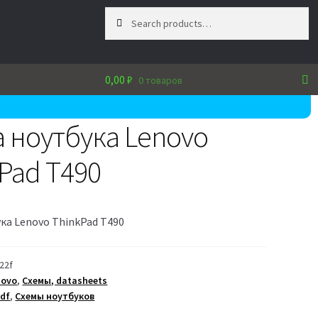
Search
Search
for:
0,00
₽
0 товаров
 ноутбука Lenovo
Pad T490
ка Lenovo ThinkPad T490
22f
novo
,
Схемы, datasheets
df
,
Схемы ноутбуков