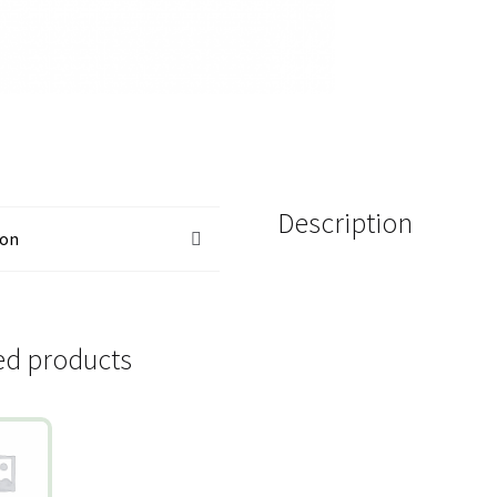
Description
ion
ed products