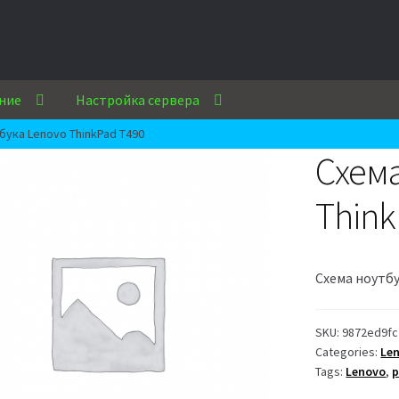
ние
Настройка сервера
бука Lenovo ThinkPad T490
Схема
Think
Схема ноутбу
SKU:
9872ed9fc
Categories:
Le
Tags:
Lenovo
,
p