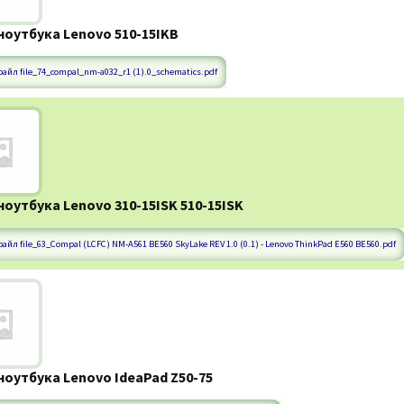
ноутбука Lenovo 510-15IKB
файл file_74_compal_nm-a032_r1 (1).0_schematics.pdf
ноутбука Lenovo 310-15ISK 510-15ISK
айл file_63_Compal (LCFC) NM-A561 BE560 SkyLake REV 1.0 (0.1) - Lenovo ThinkPad E560 BE560.pdf
ноутбука Lenovo IdeaPad Z50-75