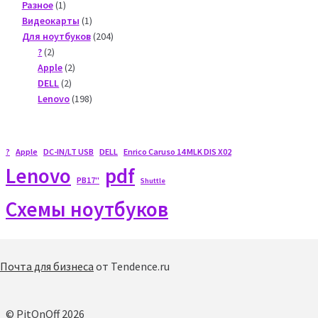
1
products
Разное
1
product
1
Видеокарты
1
product
204
Для ноутбуков
204
2
products
?
2
products
2
Apple
2
2
products
DELL
2
products
198
Lenovo
198
products
?
Apple
DC-IN/LT USB
DELL
Enrico Caruso 14 MLK DIS X02
Lenovo
pdf
PB17"
Shuttle
Схемы ноутбуков
Почта для бизнеса
от Tendence.ru
© PitOnOff 2026