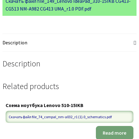
Скачать файл file_149_Lenovo IdeaPad_310-15IKB CG413-
CG513 NM-A982 CG413 UMA_r1.0 PDF.pdf
Description
Description
Related products
Схема ноутбука Lenovo 510-15IKB
Скачать файл file_74_compal_nm-a032_r1 (1).0_schematics.pdf
Read more