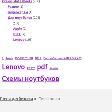
206
Схемы, datasheets
206
1
products
Разное
1
product
1
Видеокарты
1
product
204
Для ноутбуков
204
2
products
?
2
products
2
Apple
2
2
products
DELL
2
products
198
Lenovo
198
products
?
Apple
DC-IN/LT USB
DELL
Enrico Caruso 14 MLK DIS X02
Lenovo
pdf
PB17"
Shuttle
Схемы ноутбуков
Почта для бизнеса
от Tendence.ru