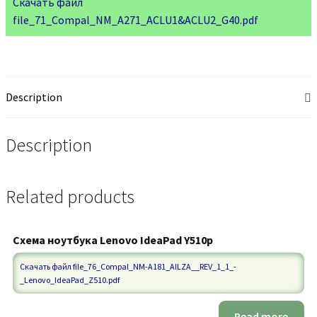
Скачать файл
file_71_Compal_NM_A271_ACLU1&ACLU2_G40.pdf
Description
Description
Related products
Схема ноутбука Lenovo IdeaPad Y510p
Скачать файл file_76_Compal_NM-A181_AILZA__REV_1_1_-
_Lenovo_IdeaPad_Z510.pdf
Read more