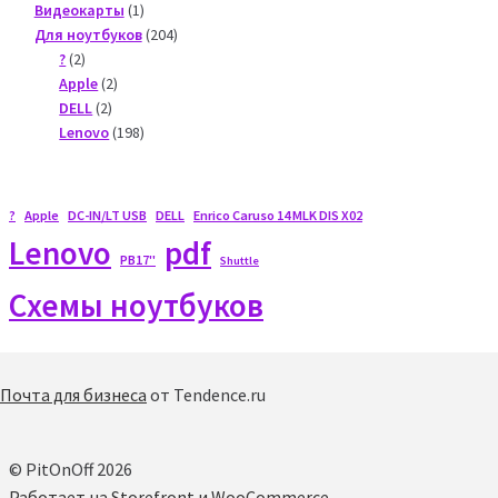
product
1
Видеокарты
1
product
204
Для ноутбуков
204
2
products
?
2
products
2
Apple
2
2
products
DELL
2
products
198
Lenovo
198
products
?
Apple
DC-IN/LT USB
DELL
Enrico Caruso 14 MLK DIS X02
Lenovo
pdf
PB17"
Shuttle
Схемы ноутбуков
Почта для бизнеса
от Tendence.ru
© PitOnOff 2026
Работает на Storefront и WooCommerce
.